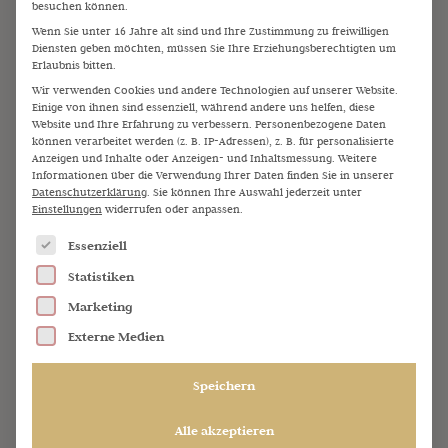
flexibel:
besuchen können.
Wenn Sie unter 16 Jahre alt sind und Ihre Zustimmung zu freiwilligen
Diensten geben möchten, müssen Sie Ihre Erziehungsberechtigten um
Erlaubnis bitten.
Auch wenn sich kurzfristig etwas ändert: Ich bleibe
Wir verwenden Cookies und andere Technologien auf unserer Website.
Einige von ihnen sind essenziell, während andere uns helfen, diese
ruhig, handlungsfähig und lösungsorientiert – für einen
Website und Ihre Erfahrung zu verbessern.
Personenbezogene Daten
souveränen Ablauf, auf den Sie sich verlassen können.
können verarbeitet werden (z. B. IP-Adressen), z. B. für personalisierte
Anzeigen und Inhalte oder Anzeigen- und Inhaltsmessung.
Weitere
Informationen über die Verwendung Ihrer Daten finden Sie in unserer
Datenschutzerklärung
.
Sie können Ihre Auswahl jederzeit unter
Einstellungen
widerrufen oder anpassen.
Es folgt eine Liste der Service-Gruppen, für die eine Einw
Essenziell
Statistiken
Marketing
Externe Medien
Speichern
Alle akzeptieren