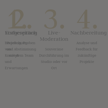
1.
2.
3.
4.
Erstgespräch
Vorbereitung
Live-
Nachbereitung
Moderation
Besprechung
Briefing, Proben
Analyse und
von
und Abstimmung
Souveräne
Feedback für
Konzept
mit dem Team
Durchführung im
zukünftige
und
Studio oder vor
Projekte
Erwartungen
Ort