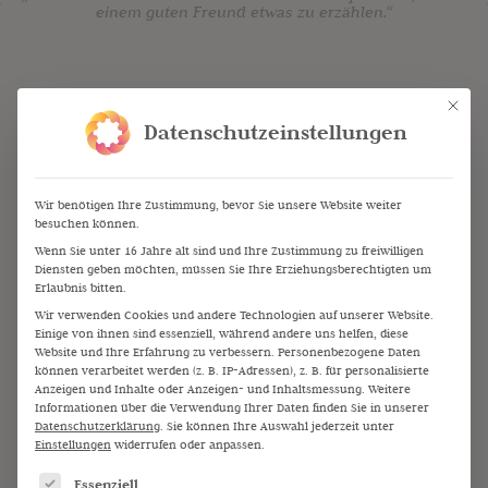
einem guten Freund etwas zu erzählen.“
Showreel
Mit die
Datenschutzeinstellungen
Wir benötigen Ihre Zustimmung, bevor Sie unsere Website weiter
Ausschnitte aus meiner Arbeit als Moderatorin für TV-,
besuchen können.
Wenn Sie unter 16 Jahre alt sind und Ihre Zustimmung zu freiwilligen
Rundfunk- und Medienformate.
Diensten geben möchten, müssen Sie Ihre Erziehungsberechtigten um
Einblick in Kameraarbeit, Moderation und
Erlaubnis bitten.
Sie sehen gerade einen Platzhalterinhalt von
unterschiedliche Produktionskontexte.
Wir verwenden Cookies und andere Technologien auf unserer Website.
YouTube
. Um auf den eigentlichen Inhalt
Einige von ihnen sind essenziell, während andere uns helfen, diese
zuzugreifen, klicken Sie auf die Schaltfläche
Website und Ihre Erfahrung zu verbessern.
Personenbezogene Daten
unten. Bitte beachten Sie, dass dabei Daten an
können verarbeitet werden (z. B. IP-Adressen), z. B. für personalisierte
Drittanbieter weitergegeben werden.
Anzeigen und Inhalte oder Anzeigen- und Inhaltsmessung.
Weitere
Mehr Informationen
Informationen über die Verwendung Ihrer Daten finden Sie in unserer
Datenschutzerklärung
.
Sie können Ihre Auswahl jederzeit unter
Inhalt entsperren
Einstellungen
widerrufen oder anpassen.
Es folgt eine Liste der Service-Gruppen, für die eine Einw
Erforderlichen Service akzeptieren
Essenziell