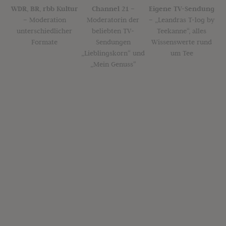
WDR, BR, rbb Kultur
Channel 21 –
Eigene TV-Sendung
–
Moderation
Moderatorin der
–
„Leandras T-log by
unterschiedlicher
beliebten TV-
Teekanne“, alles
Formate
Sendungen
Wissenswerte rund
„Lieblingskorn“ und
um Tee
„Mein Genuss“