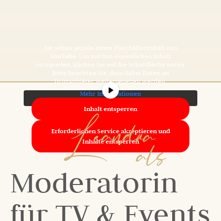
Sie sehen gerade einen Platzhalterinhalt von
YouTube
. Um auf den eigentlichen Inhalt
zuzugreifen, klicken Sie auf die Schaltfläche unten.
Bitte beachten Sie, dass dabei Daten an
Drittanbieter weitergegeben werden.
Mehr Informationen
Leandra
Inhalt entsperren
als
Erforderlichen Service akzeptieren und
Inhalte entsperren
Moderatorin
für TV & Events