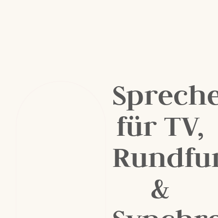
Sprech
für TV,
Rundfu
&