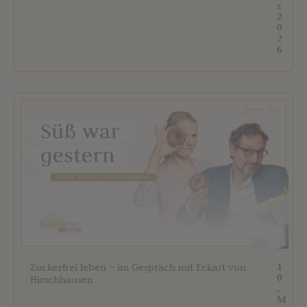
z
2
0
2
6
1
Zuckerfrei leben – im Gespräch mit Eckart von
0
Hirschhausen
.
M