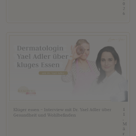
0
2
6
1
Klüger essen – Interview mit Dr. Yael Adler über
1
Gesundheit und Wohlbefinden
.
M
ä
r