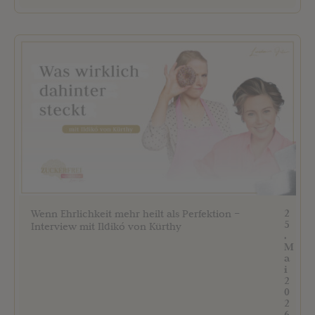
2
Wenn Ehrlichkeit mehr heilt als Perfektion –
5
Interview mit Ildikó von Kürthy
.
M
a
i
2
0
2
6