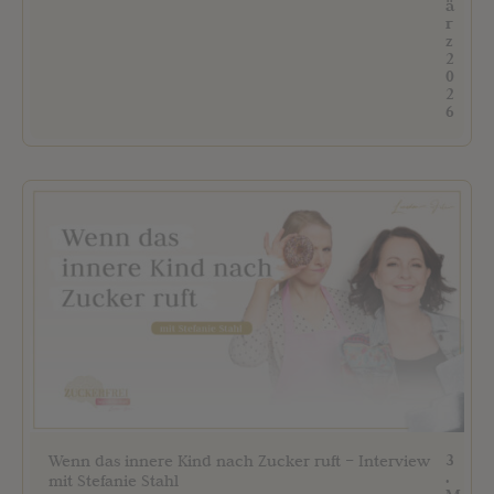
ä
r
z
2
0
2
6
3
Wenn das innere Kind nach Zucker ruft – Interview
.
mit Stefanie Stahl