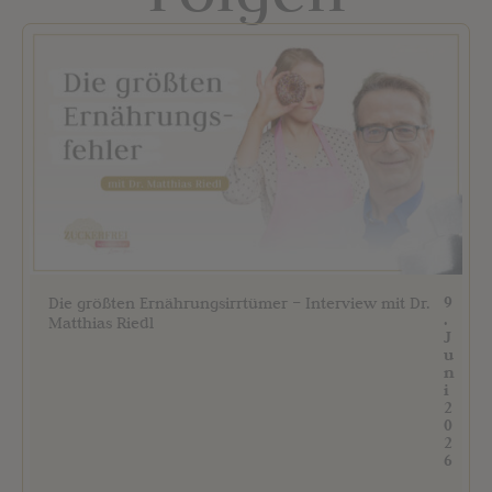
9
Die größten Ernährungsirrtümer – Interview mit Dr.
.
Matthias Riedl
J
u
n
i
2
0
2
6