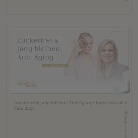
5
Zuckerfrei & jung bleiben: Anti-Aging – Interview mit
.
Nina Ruge
A
p
r
i
l
2