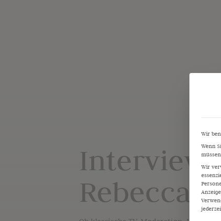
Wir ben
Interview
Wenn Si
müssen 
Wir ver
essenzi
Rebecca M
Persone
Anzeige
Verwend
jederze