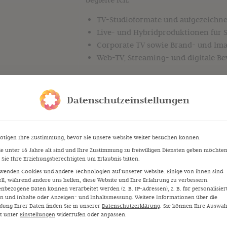
TV-Studioformate und aufgezeichn
Live- und Hybridproduktionen für
Corporate TV sowie Brand- und Im
Web-TV, Streaming- und digitale B
Ich arbeite eng mit Redaktion, Regie 
zusammen und sorge für eine Moderatio
Datenschutzeinstellungen
präzise als auch visuell überzeugend ist
ötigen Ihre Zustimmung, bevor Sie unsere Website weiter besuchen können.
e unter 16 Jahre alt sind und Ihre Zustimmung zu freiwilligen Diensten geben möchten
Sie Ihre Erziehungsberechtigten um Erlaubnis bitten.
wenden Cookies und andere Technologien auf unserer Website. Einige von ihnen sind
ell, während andere uns helfen, diese Website und Ihre Erfahrung zu verbessern.
ir
nbezogene Daten können verarbeitet werden (z. B. IP-Adressen), z. B. für personalisier
n und Inhalte oder Anzeigen- und Inhaltsmessung.
Weitere Informationen über die
ung Ihrer Daten finden Sie in unserer
Datenschutzerklärung
.
Sie können Ihre Auswah
it unter
Einstellungen
widerrufen oder anpassen.