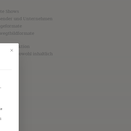
ete Shows
 Sender und Unternehmen
ageformate
ewegtbildformate
und Produktion
Mit diesem Button wird der Dialog geschlossen. Seine Funktionalität ist identisc
n, die sowohl inhaltlich
.
,
te
l