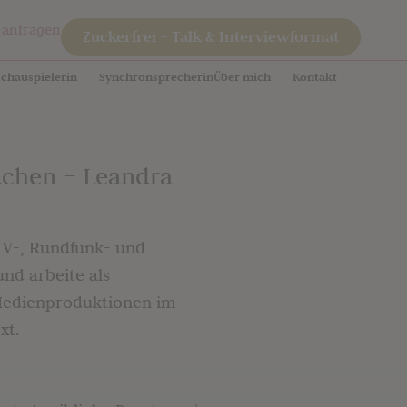
 anfragen
Zuckerfrei – Talk & Interviewformat
Schauspielerin
Synchronsprecherin
Über mich
Kontakt
uchen – Leandra
 TV-, Rundfunk- und
nd arbeite als
Medienproduktionen im
xt.