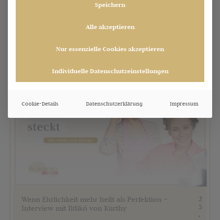
n
Speichern
i
2
Alle akzeptieren
0
2
6
Nur essenzielle Cookies akzeptieren
Individuelle Datenschutzeinstellungen
Cookie-Details
Datenschutzerklärung
Impressum
2
Wenn Ehrlichkeit mehr heilt als Perfektion –
5
Interview mit Ildikó von Kürthy
.