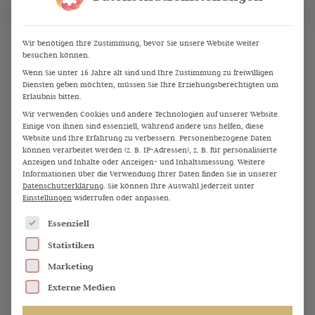
Wir benötigen Ihre Zustimmung, bevor Sie unsere Website weiter
besuchen können.
Alle Folgen
Weitere Folgen wie diese
Wenn Sie unter 16 Jahre alt sind und Ihre Zustimmung zu freiwilligen
Diensten geben möchten, müssen Sie Ihre Erziehungsberechtigten um
Erlaubnis bitten.
Wir verwenden Cookies und andere Technologien auf unserer Website.
Einige von ihnen sind essenziell, während andere uns helfen, diese
Website und Ihre Erfahrung zu verbessern.
Personenbezogene Daten
können verarbeitet werden (z. B. IP-Adressen), z. B. für personalisierte
Anzeigen und Inhalte oder Anzeigen- und Inhaltsmessung.
Weitere
Informationen über die Verwendung Ihrer Daten finden Sie in unserer
Datenschutzerklärung
.
Sie können Ihre Auswahl jederzeit unter
Einstellungen
widerrufen oder anpassen.
Es folgt eine Liste der Service-Gruppen, für die eine Einw
Essenziell
Statistiken
Marketing
9
Die größten Ernährungsirrtümer – Interview mit Dr.
.
Externe Medien
Matthias Riedl
J
u