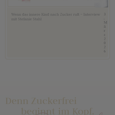
3
Wenn das innere Kind nach Zucker ruft – Interview
.
mit Stefanie Stahl
M
ä
r
z
2
0
2
6
Denn Zuckerfrei
beginnt im Kopf.