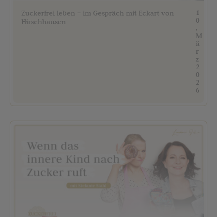
1
Zuckerfrei leben – im Gespräch mit Eckart von
0
Hirschhausen
.
M
ä
r
z
2
0
2
6