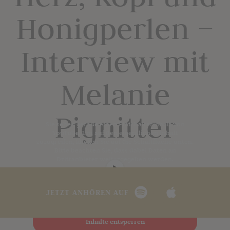
Honigperlen –
Interview mit
Melanie
Pignitter
Sie sehen gerade einen Platzhalterinhalt von
YouTube
. Um auf den eigentlichen Inhalt
zuzugreifen, klicken Sie auf die Schaltfläche unten.
Bitte beachten Sie, dass dabei Daten an
Drittanbieter weitergegeben werden.
Mehr Informationen
Inhalt entsperren
JETZT ANHÖREN AUF
Erforderlichen Service akzeptieren und
Inhalte entsperren