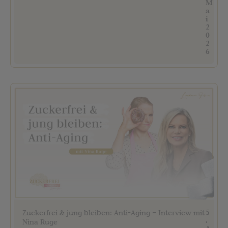
M
a
i
2
0
2
6
5
Zuckerfrei & jung bleiben: Anti-Aging – Interview mit
.
Nina Ruge