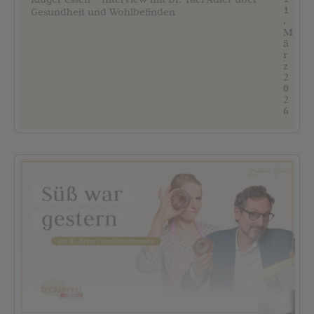
1
Gesundheit und Wohlbefinden
.
M
ä
r
z
2
0
2
6