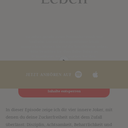
Sie sehen gerade einen Platzhalterinhalt von
YouTube
. Um auf den eigentlichen Inhalt
zuzugreifen, klicken Sie auf die Schaltfläche unten.
Bitte beachten Sie, dass dabei Daten an
Drittanbieter weitergegeben werden.
Mehr Informationen
Inhalt entsperren
JETZT ANHÖREN AUF
Erforderlichen Service akzeptieren und
Inhalte entsperren
In dieser Episode zeige ich dir vier innere Joker, mit
denen du deine Zuckerfreiheit nicht dem Zufall
überlässt: Disziplin, Achtsamkeit, Beharrlichkeit und