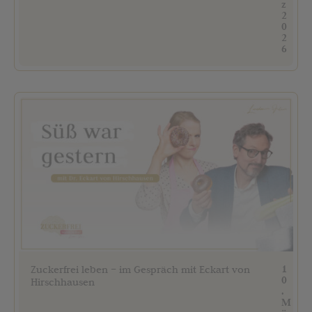
z
2
0
2
6
1
Zuckerfrei leben – im Gespräch mit Eckart von
0
Hirschhausen
.
M