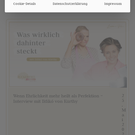
Cookie-Details
Datenschutzerklärung
Impressum
2
Wenn Ehrlichkeit mehr heilt als Perfektion –
5
Interview mit Ildikó von Kürthy
.
M
a
i
2
0
2