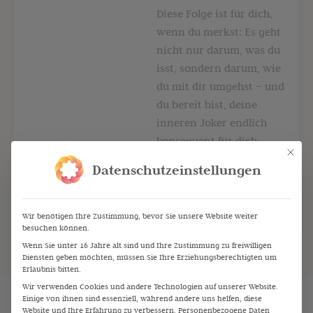
Diese Folge ist für dich,
wenn du merkst: Es geht
nicht nur darum, was du
isst, sondern darum, wie
du mit dir umgehst – und
du bereit bist, deine
inneren Joker endlich
konsequent für dich
Mit die
arbeiten zu lassen.
Datenschutzeinstellungen
Wir benötigen Ihre Zustimmung, bevor Sie unsere Website weiter
besuchen können.
Wenn Sie unter 16 Jahre alt sind und Ihre Zustimmung zu freiwilligen
Diensten geben möchten, müssen Sie Ihre Erziehungsberechtigten um
Erlaubnis bitten.
Wir verwenden Cookies und andere Technologien auf unserer Website.
Einige von ihnen sind essenziell, während andere uns helfen, diese
Website und Ihre Erfahrung zu verbessern.
Personenbezogene Daten