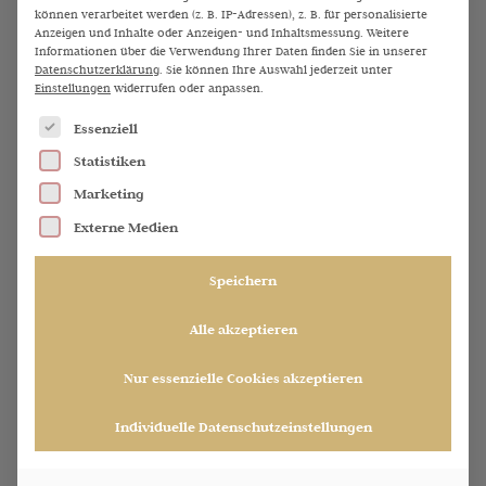
Alle Folgen
können verarbeitet werden (z. B. IP-Adressen), z. B. für personalisierte
Weitere Folgen wie diese
Anzeigen und Inhalte oder Anzeigen- und Inhaltsmessung.
Weitere
Informationen über die Verwendung Ihrer Daten finden Sie in unserer
Datenschutzerklärung
.
Sie können Ihre Auswahl jederzeit unter
Einstellungen
widerrufen oder anpassen.
Es folgt eine Liste der Service-Gruppen, für die eine Einw
Essenziell
Statistiken
Marketing
Externe Medien
Speichern
9
Alle akzeptieren
Die größten Ernährungsirrtümer – Interview mit Dr.
.
Matthias Riedl
J
Nur essenzielle Cookies akzeptieren
u
n
i
Individuelle Datenschutzeinstellungen
2
0
2
6