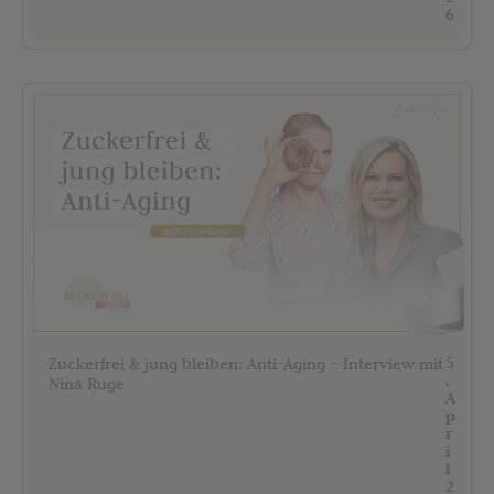
6
5
Zuckerfrei & jung bleiben: Anti-Aging – Interview mit
.
Nina Ruge
A
p
r
i
l
2