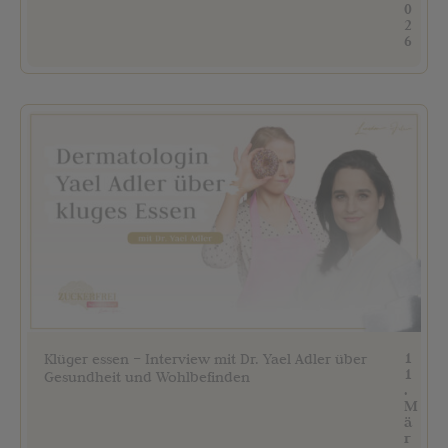
0
2
6
1
Klüger essen – Interview mit Dr. Yael Adler über
1
Gesundheit und Wohlbefinden
.
M
ä
r