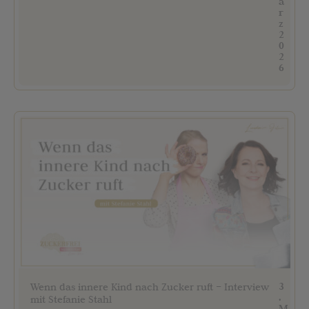
ä
r
z
2
0
2
6
3
Wenn das innere Kind nach Zucker ruft – Interview
.
mit Stefanie Stahl
M